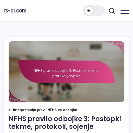
Skip
to
rs-pi.com
content
Interpretacije pravil NFHS za odbojko
NFHS pravilo odbojke 3: Postopki
tekme, protokoli, sojenje