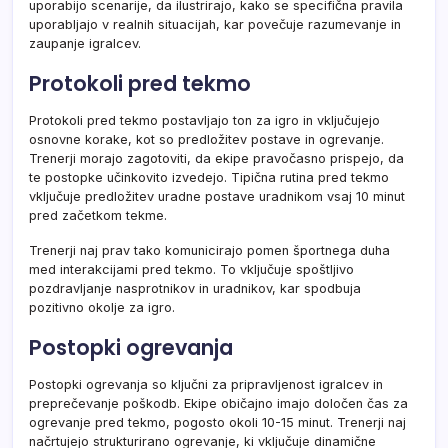
uporabijo scenarije, da ilustrirajo, kako se specifična pravila
uporabljajo v realnih situacijah, kar povečuje razumevanje in
zaupanje igralcev.
Protokoli pred tekmo
Protokoli pred tekmo postavljajo ton za igro in vključujejo
osnovne korake, kot so predložitev postave in ogrevanje.
Trenerji morajo zagotoviti, da ekipe pravočasno prispejo, da
te postopke učinkovito izvedejo. Tipična rutina pred tekmo
vključuje predložitev uradne postave uradnikom vsaj 10 minut
pred začetkom tekme.
Trenerji naj prav tako komunicirajo pomen športnega duha
med interakcijami pred tekmo. To vključuje spoštljivo
pozdravljanje nasprotnikov in uradnikov, kar spodbuja
pozitivno okolje za igro.
Postopki ogrevanja
Postopki ogrevanja so ključni za pripravljenost igralcev in
preprečevanje poškodb. Ekipe običajno imajo določen čas za
ogrevanje pred tekmo, pogosto okoli 10-15 minut. Trenerji naj
načrtujejo strukturirano ogrevanje, ki vključuje dinamične