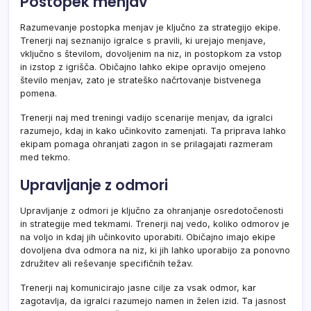
Postopek menjav
Razumevanje postopka menjav je ključno za strategijo ekipe.
Trenerji naj seznanijo igralce s pravili, ki urejajo menjave,
vključno s številom, dovoljenim na niz, in postopkom za vstop
in izstop z igrišča. Običajno lahko ekipe opravijo omejeno
število menjav, zato je strateško načrtovanje bistvenega
pomena.
Trenerji naj med treningi vadijo scenarije menjav, da igralci
razumejo, kdaj in kako učinkovito zamenjati. Ta priprava lahko
ekipam pomaga ohranjati zagon in se prilagajati razmeram
med tekmo.
Upravljanje z odmori
Upravljanje z odmori je ključno za ohranjanje osredotočenosti
in strategije med tekmami. Trenerji naj vedo, koliko odmorov je
na voljo in kdaj jih učinkovito uporabiti. Običajno imajo ekipe
dovoljena dva odmora na niz, ki jih lahko uporabijo za ponovno
združitev ali reševanje specifičnih težav.
Trenerji naj komunicirajo jasne cilje za vsak odmor, kar
zagotavlja, da igralci razumejo namen in želen izid. Ta jasnost