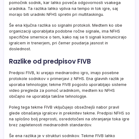
pomočnik sodnik, kar lahko poveča odgovornosti vsakega
uradnika. Ta razlika lahko vpliva na tempo in tok igre, saj
morajo biti uradniki NFHS spretni pri multitaskingu.
Še ena ključna razlika so signalni protokoli. Medtem ko obe
organizaciji uporabljata podobne ročne signale, ima NFHS
specifične smernice o tem, kako naj se ti signali komunicirajo
igralcem in trenerjem, pri čemer poudarja jasnost in
doslednost.
Razlike od predpisov FIVB
Predpisi FIVB, ki urejajo mednarodno igro, imajo posebne
protokole sodnikov v primerjavi z NFHS. Ena glavnih razlik je
uporaba tehnologije; tekme FIVB pogosto uporabljajo sisteme
video pregleda za pomoč uradnikom, medtem ko NFHS
običajno ne uporablja takšne tehnologije.
Poleg tega tekme FIVB vključujejo obsežnejši nabor pravil
glede obnašanja igralcev in prekinitev tekme. Predpisi NFHS so
na splošno bolj preprosti, osredotočeni na ohranjanje toka igre
brez zapletenosti mednarodnih standardov.
Še ena razlika je v strukturi sodnikov. Tekme FIVB lahko