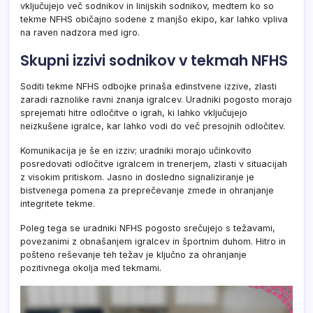
vključujejo več sodnikov in linijskih sodnikov, medtem ko so
tekme NFHS običajno sodene z manjšo ekipo, kar lahko vpliva
na raven nadzora med igro.
Skupni izzivi sodnikov v tekmah NFHS
Soditi tekme NFHS odbojke prinaša edinstvene izzive, zlasti
zaradi raznolike ravni znanja igralcev. Uradniki pogosto morajo
sprejemati hitre odločitve o igrah, ki lahko vključujejo
neizkušene igralce, kar lahko vodi do več presojnih odločitev.
Komunikacija je še en izziv; uradniki morajo učinkovito
posredovati odločitve igralcem in trenerjem, zlasti v situacijah
z visokim pritiskom. Jasno in dosledno signaliziranje je
bistvenega pomena za preprečevanje zmede in ohranjanje
integritete tekme.
Poleg tega se uradniki NFHS pogosto srečujejo s težavami,
povezanimi z obnašanjem igralcev in športnim duhom. Hitro in
pošteno reševanje teh težav je ključno za ohranjanje
pozitivnega okolja med tekmami.