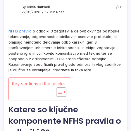
By
Olivia Hartwell
0
27/01/2026
12 Min Read
NFHS pravilo
o odbojki 3 zagotavlja celovit okvir za postopke
tekmovanja, odgovornosti sodnikov in osnovne protokole, ki
olajšajo nemoteno delovanje odbojkarskih iger. S
spoštovanjem teh smernic lahko sodniki in ekipe zagotovijo
pošteno igro in učinkovito komunikacijo med tekmo ter se
spopadejo z edinstvenimi izzivi srednješolske odbojke.
Razumevanje specifičnih pravil glede odmora in vlog sodnikov
je ključno za ohranjanje integritete in toka igre.
Key sections in the article:
Katere so ključne
komponente NFHS pravila o