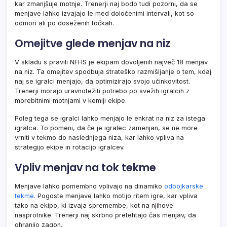
kar zmanjšuje motnje. Trenerji naj bodo tudi pozorni, da se
menjave lahko izvajajo le med določenimi intervali, kot so
odmori ali po doseženih točkah.
Omejitve glede menjav na niz
V skladu s pravili NFHS je ekipam dovoljenih največ 18 menjav
na niz. Ta omejitev spodbuja strateško razmišljanje o tem, kdaj
naj se igralci menjajo, da optimizirajo svojo učinkovitost.
Trenerji morajo uravnotežiti potrebo po svežih igralcih z
morebitnimi motnjami v kemiji ekipe.
Poleg tega se igralci lahko menjajo le enkrat na niz za istega
igralca. To pomeni, da če je igralec zamenjan, se ne more
vrniti v tekmo do naslednjega niza, kar lahko vpliva na
strategijo ekipe in rotacijo igralcev.
Vpliv menjav na tok tekme
Menjave lahko pomembno vplivajo na dinamiko
odbojkarske
tekme
. Pogoste menjave lahko motijo ritem igre, kar vpliva
tako na ekipo, ki izvaja spremembe, kot na njihove
nasprotnike. Trenerji naj skrbno pretehtajo čas menjav, da
ohranijo zagon.