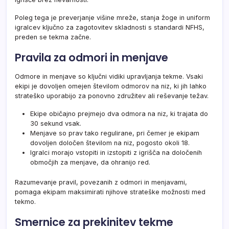
Poleg tega je preverjanje višine mreže, stanja žoge in uniform
igralcev ključno za zagotovitev skladnosti s standardi NFHS,
preden se tekma začne.
Pravila za odmori in menjave
Odmore in menjave so ključni vidiki upravljanja tekme. Vsaki
ekipi je dovoljen omejen številom odmorov na niz, ki jih lahko
strateško uporabijo za ponovno združitev ali reševanje težav.
Ekipe običajno prejmejo dva odmora na niz, ki trajata do
30 sekund vsak.
Menjave so prav tako regulirane, pri čemer je ekipam
dovoljen določen številom na niz, pogosto okoli 18.
Igralci morajo vstopiti in izstopiti z igrišča na določenih
območjih za menjave, da ohranijo red.
Razumevanje pravil, povezanih z odmori in menjavami,
pomaga ekipam maksimirati njihove strateške možnosti med
tekmo.
Smernice za prekinitev tekme