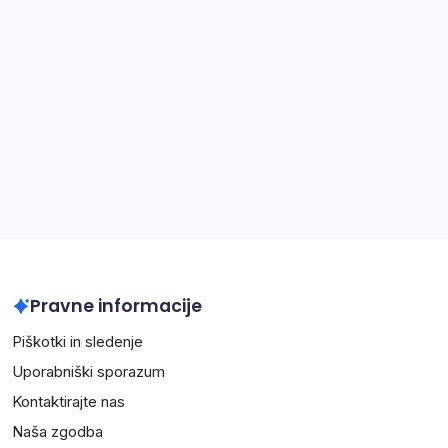
Iskanje
Search
Arhiv
February 2026
January 2026
Pravne informacije
Piškotki in sledenje
Uporabniški sporazum
Kontaktirajte nas
Naša zgodba