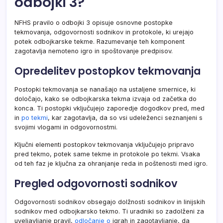
odbojki 3?
NFHS pravilo o odbojki 3 opisuje osnovne postopke
tekmovanja, odgovornosti sodnikov in protokole, ki urejajo
potek odbojkarske tekme. Razumevanje teh komponent
zagotavlja nemoteno igro in spoštovanje predpisov.
Opredelitev postopkov tekmovanja
Postopki tekmovanja se nanašajo na ustaljene smernice, ki
določajo, kako se odbojkarska tekma izvaja od začetka do
konca. Ti postopki vključujejo zaporedje dogodkov pred, med
in
po tekmi
, kar zagotavlja, da so vsi udeleženci seznanjeni s
svojimi vlogami in odgovornostmi.
Ključni elementi postopkov tekmovanja vključujejo pripravo
pred tekmo, potek same tekme in protokole po tekmi. Vsaka
od teh faz je ključna za ohranjanje reda in poštenosti med igro.
Pregled odgovornosti sodnikov
Odgovornosti sodnikov obsegajo dolžnosti sodnikov in linijskih
sodnikov med odbojkarsko tekmo. Ti uradniki so zadolženi za
uveljavljanje pravil,
odločanje o
igrah in zagotavljanje, da