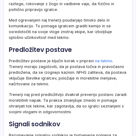
raztege, rokovanje z žogo in vadbene vaje, da fizično in
psihično pripravijo igralce.
Med ogrevanjem naj trenerji poudarjajo timsko delo in
komunikacijo. To pomaga igralcem graditi kemijo in se
osredotočiti na svoje vloge znotraj ekipe, kar izboljšuje
splošno učinkovitost med tekmo.
Predložitev postave
Predložitev postave je ključni korak v pripravi
na tekmo
.
Trenerji morajo zagotoviti, da je postava točna in pravočasno
predložena, da se izognejo kaznim. NFHS zahteva, da postava
vključuje številke igralcev, položaje in morebitne menjave,
načrtovane za tekmo.
Trenerji naj pred predložitvijo dvakrat preverijo postavo zaradi
morebitnih napak. Ta praksa zmanjšuje zmedo in pomaga
ohranjati tok tekme, kar zagotavlja, da so igralci seznanjeni s
svojimi vlogami in odgovornostmi.
Signali sodnikov
Razumevanje signalov sodnikov je bistvenega pomena za