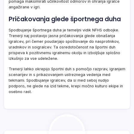
pomaga maksimirati učinkovitost odmorov in ohranja igralce
angažirane v igri.
Pričakovanja glede športnega duha
Spodbujanje športnega duha je temeljni vidik NFHS odbojke.
Trenerji naj postavijo jasna pričakovanja glede obnašanja
igralcev, pri čemer poudarjajo spoštovanje do nasprotnikov,
uradnikov in soigralcev. Ta osredotočenost na športni duh
prispeva k pozitivnemu igralnemu okolju in izboljšuje splošno
izkušnjo za vse udeležene.
Trenerji lahko okrepijo športni duh s pomočjo razprav, igranjem
scenarijev in s prikazovanjem ustreznega vedenja med
tekmami. Spodbujanje igralcev, da si med seboj nudijo
podporo, ne glede na izid tekme, krepi močno kulturo ekipe in
osebno rast.