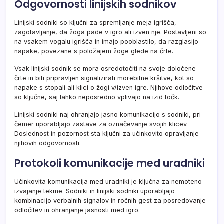
Odgovornosti linijskih sodnikov
Linijski sodniki so ključni za spremljanje meja igrišča,
zagotavljanje, da žoga pade v igro ali izven nje. Postavljeni so
na vsakem vogalu igrišča in imajo pooblastilo, da razglasijo
napake, povezane s položajem žoge glede na črte.
Vsak linijski sodnik se mora osredotočiti na svoje določene
črte in biti pripravljen signalizirati morebitne kršitve, kot so
napake s stopali ali klici o žogi v/izven igre. Njihove odločitve
so ključne, saj lahko neposredno vplivajo na izid točk.
Linijski sodniki naj ohranjajo jasno komunikacijo s sodniki, pri
čemer uporabljajo zastave za označevanje svojih klicev.
Doslednost in pozornost sta ključni za učinkovito opravljanje
njihovih odgovornosti.
Protokoli komunikacije med uradniki
Učinkovita komunikacija med uradniki je ključna za nemoteno
izvajanje tekme. Sodniki in linijski sodniki uporabljajo
kombinacijo verbalnih signalov in ročnih gest za posredovanje
odločitev in ohranjanje jasnosti med igro.