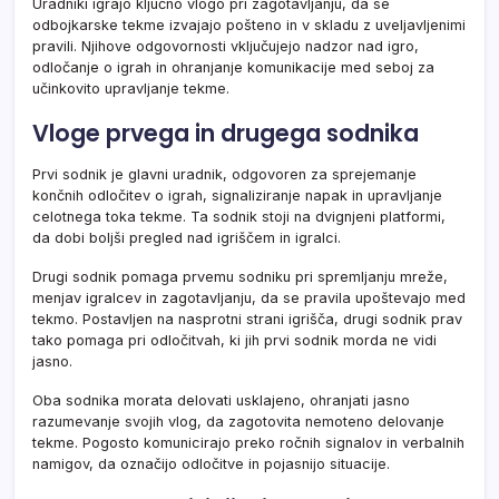
Uradniki igrajo ključno vlogo pri zagotavljanju, da se
odbojkarske tekme izvajajo pošteno in v skladu z uveljavljenimi
pravili. Njihove odgovornosti vključujejo nadzor nad igro,
odločanje o igrah in ohranjanje komunikacije med seboj za
učinkovito upravljanje tekme.
Vloge prvega in drugega sodnika
Prvi sodnik je glavni uradnik, odgovoren za sprejemanje
končnih odločitev o igrah, signaliziranje napak in upravljanje
celotnega toka tekme. Ta sodnik stoji na dvignjeni platformi,
da dobi boljši pregled nad igriščem in igralci.
Drugi sodnik pomaga prvemu sodniku pri spremljanju mreže,
menjav igralcev in zagotavljanju, da se pravila upoštevajo med
tekmo. Postavljen na nasprotni strani igrišča, drugi sodnik prav
tako pomaga pri odločitvah, ki jih prvi sodnik morda ne vidi
jasno.
Oba sodnika morata delovati usklajeno, ohranjati jasno
razumevanje svojih vlog, da zagotovita nemoteno delovanje
tekme. Pogosto komunicirajo preko ročnih signalov in verbalnih
namigov, da označijo odločitve in pojasnijo situacije.