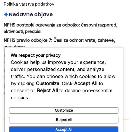
Politika varstva podatkov
Nedavne objave
NFHS postopki ogrevanja za odbojko: časovni razpored,
aktivnosti, predpisi
NFHS pravilo odbojke 7: Časi za odmor: vrste, zahteve,
upravljanje
We respect your privacy
NFHS uradna certifikacija za odbojko: zahteve, postopek,
Cookies help us improve your experience,
obnova
deliver personalized content, and analyze
NFHS Odbojkaška komunikacija: Signali, terminologija,
traffic. You can choose which cookies to allow
interakcije
by clicking
Customize
. Click
Accept All
to
NFHS pravilo odbojke 12: Prekinitve tekme: vzroki,
consent or
Reject All
to decline non-essential
postopki, rešitve
cookies.
Customize
Reject All
Copyright 2026 —
rs-pi.com
. All rights reserved.
Blogsy
Accept All