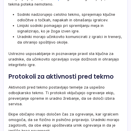
tekma poteka nemoteno.
Sodniki nadzorujejo celotno tekmo, sprejemajo ključne
odločitve o točkah, napakah in obnašanju igralcev.
Linijski sodniki pomagajo pri spremljanju meja in
signalizirajo, ko je žoga izven igre.
Uradniki morajo učinkovito komunicirati z igralci in trenerji,
da ohranijo spoštljivo okolje.
Ustrezno usposabljanje in poznavanje pravil sta ključna za
uradnike, da učinkovito opravljajo svoje dolžnosti in ohranjajo
integriteto igre.
Protokoli za aktivnosti pred tekmo
Aktivnosti pred tekmo postavljajo temelje za uspešno
odbojkarsko tekmo. Ti protokoli vključujejo ogrevanje ekip,
preverjanje opreme in uradno žrebanje, da se določi izbira
servisa.
Ekipe običajno imajo določen čas za ogrevanje, kar igralcem
omogoča, da se fizično in psihično pripravijo. Uradniki morajo
zagotoviti, da obe ekipi upoštevata urnik ogrevanja in da je
igrišče brez nevarnosti.