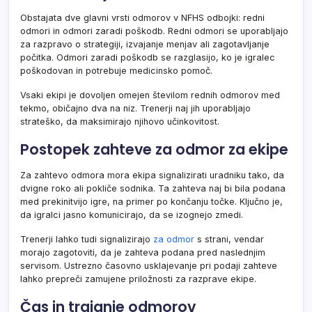
Obstajata dve glavni vrsti odmorov v NFHS odbojki: redni
odmori in odmori zaradi poškodb. Redni odmori se uporabljajo
za razpravo o strategiji, izvajanje menjav ali zagotavljanje
počitka. Odmori zaradi poškodb se razglasijo, ko je igralec
poškodovan in potrebuje medicinsko pomoč.
Vsaki ekipi je dovoljen omejen številom rednih odmorov med
tekmo, običajno dva na niz. Trenerji naj jih uporabljajo
strateško, da maksimirajo njihovo učinkovitost.
Postopek zahteve za odmor za ekipe
Za zahtevo odmora mora ekipa signalizirati uradniku tako, da
dvigne roko ali pokliče sodnika. Ta zahteva naj bi bila podana
med prekinitvijo igre, na primer po končanju točke. Ključno je,
da igralci jasno komunicirajo, da se izognejo zmedi.
Trenerji lahko tudi signalizirajo
za odmor
s strani, vendar
morajo zagotoviti, da je zahteva podana pred naslednjim
servisom. Ustrezno časovno usklajevanje pri podaji zahteve
lahko prepreči zamujene priložnosti za razprave ekipe.
Čas in trajanje odmorov