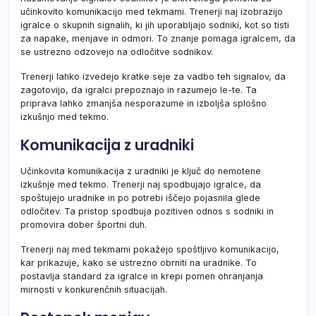
učinkovito komunikacijo med tekmami. Trenerji naj izobrazijo
igralce o skupnih signalih, ki jih uporabljajo sodniki, kot so tisti
za napake, menjave in odmori. To znanje pomaga igralcem, da
se ustrezno odzovejo na odločitve sodnikov.
Trenerji lahko izvedejo kratke seje za vadbo teh signalov, da
zagotovijo, da igralci prepoznajo in razumejo le-te. Ta
priprava lahko zmanjša nesporazume in izboljša splošno
izkušnjo med tekmo.
Komunikacija z uradniki
Učinkovita komunikacija z uradniki je ključ do nemotene
izkušnje med tekmo. Trenerji naj spodbujajo igralce, da
spoštujejo uradnike in po potrebi iščejo pojasnila glede
odločitev. Ta pristop spodbuja pozitiven odnos s sodniki in
promovira dober športni duh.
Trenerji naj med tekmami pokažejo spoštljivo komunikacijo,
kar prikazuje, kako se ustrezno obrniti na uradnike. To
postavlja standard za igralce in krepi pomen ohranjanja
mirnosti v konkurenčnih situacijah.