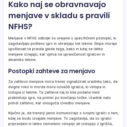
Kako naj se obravnavajo
menjave v skladu s pravili
NFHS?
Menjave v NFHS odbojki so urejene s specifičnimi postopki, ki
zagotavljajo pošteno igro in ohranjajo tok tekme. Ekipe morajo
upoštevati ta pravila glede tega, kako in kdaj se lahko
menjave izvajajo, kar vpliva na upravičenost igralcev in
dinamiko tekme.
Postopki zahteve za menjavo
Za zahtevo menjave mora trener signalizirati uradniku tako, da
dvigne roko in morda mora označiti igralca, ki vstopa in
izstopa iz tekme. Ta zahteva naj bi bila podana med
prekinitvijo igre, na primer po končanju točke. Uradnik nato
potrdi zahtevo, kar omogoča izvedbo menjave.
Ključno je, da trenerji jasno komunicirajo s svojimi igralci o tem,
kdaj se bodo izvajale menjave. To zagotavlja, da so igralci
pripravljeni in lahko nemoteno vstopijo ali izstopijo z igrišča,