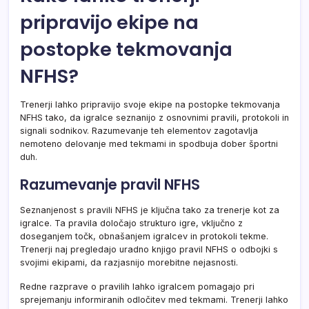
pripravijo ekipe na
postopke tekmovanja
NFHS?
Trenerji lahko pripravijo svoje ekipe na postopke tekmovanja
NFHS tako, da igralce seznanijo z osnovnimi pravili, protokoli in
signali sodnikov. Razumevanje teh elementov zagotavlja
nemoteno delovanje med tekmami in spodbuja dober športni
duh.
Razumevanje pravil NFHS
Seznanjenost s pravili NFHS je ključna tako za trenerje kot za
igralce. Ta pravila določajo strukturo igre, vključno z
doseganjem točk, obnašanjem igralcev in protokoli tekme.
Trenerji naj pregledajo uradno knjigo pravil NFHS o odbojki s
svojimi ekipami, da razjasnijo morebitne nejasnosti.
Redne razprave o pravilih lahko igralcem pomagajo pri
sprejemanju informiranih odločitev med tekmami. Trenerji lahko