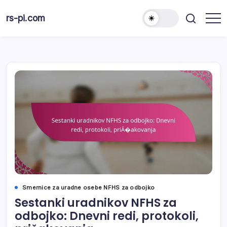
Skip
to
rs-pi.com
content
Smernice za uradne osebe NFHS za odbojko
Sestanki uradnikov NFHS za
odbojko: Dnevni redi, protokoli,