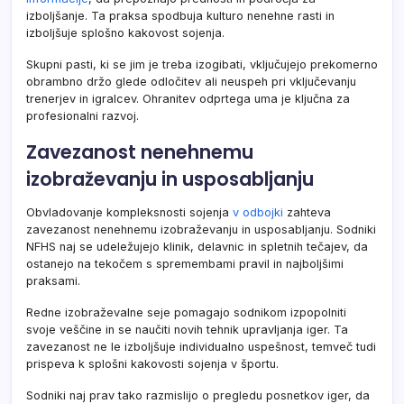
izboljšanje. Ta praksa spodbuja kulturo nenehne rasti in
izboljšuje splošno kakovost sojenja.
Skupni pasti, ki se jim je treba izogibati, vključujejo prekomerno
obrambno držo glede odločitev ali neuspeh pri vključevanju
trenerjev in igralcev. Ohranitev odprtega uma je ključna za
profesionalni razvoj.
Zavezanost nenehnemu
izobraževanju in usposabljanju
Obvladovanje kompleksnosti sojenja
v odbojki
zahteva
zavezanost nenehnemu izobraževanju in usposabljanju. Sodniki
NFHS naj se udeležujejo klinik, delavnic in spletnih tečajev, da
ostanejo na tekočem s spremembami pravil in najboljšimi
praksami.
Redne izobraževalne seje pomagajo sodnikom izpopolniti
svoje veščine in se naučiti novih tehnik upravljanja iger. Ta
zavezanost ne le izboljšuje individualno uspešnost, temveč tudi
prispeva k splošni kakovosti sojenja v športu.
Sodniki naj prav tako razmislijo o pregledu posnetkov iger, da