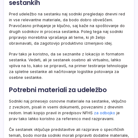
sestankih
Pred udeležbo na sestanku naj sodniki pregledajo dnevni red
in vse relevantne materiale, da bodo dobro obveščeni.
Pravočasno prihajanje je ključno, saj kaže na spoštovanje do
drugih sodnikov in procesa sestanka. Poleg tega naj sodniki
pripravijo morebitna vprašanja ali teme, ki jih želijo
obravnavati, da zagotovijo produktivno izmenjavo idej.
Prav tako je koristno, da se seznanite z lokacijo in formatom
sestanka. Vedeti, ali je sestanek osebno ali virtualno, lahko
vpliva na to, kako se pripraviš, na primer testiranje tehnologije
za spletne sestanke ali načrtovanje logistike potovanja za
osebne sestanke.
Potrebni materiali za udeležbo
Sodniki naj prinesejo osnovne materiale na sestanke, vključno
z zvezkom, pisali in vsemi dokumenti, povezanimi z dnevnim
redom. Imati kopijo pravil in predpisov NFHS
za odbojko
je
prav tako lahko koristno za referenco med razpravami.
Če sestanek vključuje predstavitve ali razprave o specifičnih
temah, bodo morda sodniki morali pripraviti dodatne materiale,