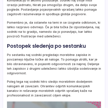
komunikacijo in aktivno poslušanje. Sodniki naj svoje misli
izrazijo jedrnato, hkrati pa omogočijo drugim, da delijo svoje
poglede. Postavljanje pojasnjevalnih vprašanj lahko pomaga
zagotoviti razumevanje in spodbuja globlje pogovore.
Pomembno je, da ostanete na temi in se izognete odklonom, ki
lahko razpravo odvrnejo. Če je bila točka že izpostavljena, naj
sodniki na to gradijo, namesto da jo ponavljajo, kar lahko
povzroči frustracije med udeleženci.
Postopek sledenja po sestanku
Po sestanku naj sodniki pregledajo morebitne zapiske in
povzamejo ključne točke ali naloge. To pomaga utrditi, kar je
bilo obravnavano, in pojasniti odgovornosti za naprej. Deljenje
teh zapiskov z drugimi udeleženci lahko izboljša sodelovanje in
odgovornost.
Poleg tega naj sodniki hitro sledijo morebitnim dodeljenim
nalogam ali zavezam. Ohranitev odprtih komunikacijskih
kanalov in reševanje morebitnih odprtih vprašanj kaže na
profesionalnost in zavezanost ciljem ekipe.