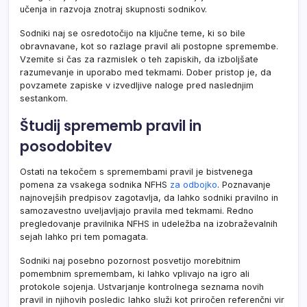
učenja in razvoja znotraj skupnosti sodnikov.
Sodniki naj se osredotočijo na ključne teme, ki so bile
obravnavane, kot so razlage pravil ali postopne spremembe.
Vzemite si čas za razmislek o teh zapiskih, da izboljšate
razumevanje in uporabo med tekmami. Dober pristop je, da
povzamete zapiske v izvedljive naloge pred naslednjim
sestankom.
Študij sprememb pravil in
posodobitev
Ostati na tekočem s spremembami pravil je bistvenega
pomena za vsakega sodnika NFHS
za odbojko
. Poznavanje
najnovejših predpisov zagotavlja, da lahko sodniki pravilno in
samozavestno uveljavljajo pravila med tekmami. Redno
pregledovanje pravilnika NFHS in udeležba na izobraževalnih
sejah lahko pri tem pomagata.
Sodniki naj posebno pozornost posvetijo morebitnim
pomembnim spremembam, ki lahko vplivajo na igro ali
protokole sojenja. Ustvarjanje kontrolnega seznama novih
pravil in njihovih posledic lahko služi kot priročen referenčni vir