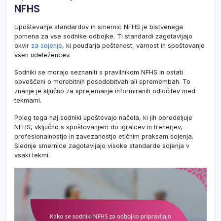
NFHS
Upoštevanje standardov in smernic NFHS je bistvenega
pomena za vse sodnike odbojke. Ti standardi zagotavljajo
okvir
za sojenje
, ki poudarja poštenost, varnost in spoštovanje
vseh udeležencev.
Sodniki se morajo seznaniti s pravilnikom NFHS in ostati
obveščeni o morebitnih posodobitvah ali spremembah. To
znanje je ključno za sprejemanje informiranih odločitev med
tekmami.
Poleg tega naj sodniki upoštevajo načela, ki jih opredeljuje
NFHS, vključno s spoštovanjem do igralcev in trenerjev,
profesionalnostjo in zavezanostjo etičnim praksam sojenja.
Slednje smernice zagotavljajo visoke standarde sojenja v
vsaki tekmi.