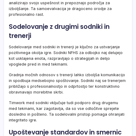
analizirajo svojo uspešnost in prepoznajo področja za
izboljšanje. Ta samoevalvacija je dragoceno orodje za
profesionalno rast.
Sodelovanje z drugimi sodniki in
trenerji
Sodelovanje med sodniki in trenerji je ključno za ustvarjanje
pozitivnega okolja igre. Sodniki NFHS za odbojko naj delujejo
kot usklajena enota, razpravljajo o strategijah in delijo
vpoglede pred in med tekmami.
Gradnja močnih odnosov s trenerji lahko izboljša komunikacijo
in spodbuja medsebojno spoštovanje. Sodniki naj se trenerjem
približajo s profesionalnostjo in odprtostjo ter konstruktivno
obravnavajo morebitne skrbi.
Timwork med sodniki vključuje tudi podporo drug drugemu
med tekmami, kar zagotavlja, da so vse odločitve sprejete
dosledno in pošteno. Ta sodelovalni pristop pomaga ohranjati
integriteto igre.
Upoštevanje standardov in smernic