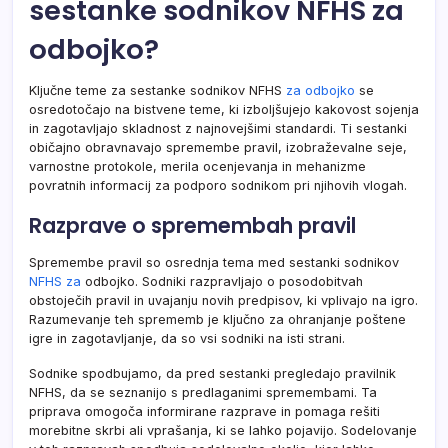
sestanke sodnikov NFHS za
odbojko?
Ključne teme za sestanke sodnikov NFHS
za odbojko
se
osredotočajo na bistvene teme, ki izboljšujejo kakovost sojenja
in zagotavljajo skladnost z najnovejšimi standardi. Ti sestanki
običajno obravnavajo spremembe pravil, izobraževalne seje,
varnostne protokole, merila ocenjevanja in mehanizme
povratnih informacij za podporo sodnikom pri njihovih vlogah.
Razprave o spremembah pravil
Spremembe pravil so osrednja tema med sestanki sodnikov
NFHS za
odbojko. Sodniki razpravljajo o posodobitvah
obstoječih pravil in uvajanju novih predpisov, ki vplivajo na igro.
Razumevanje teh sprememb je ključno za ohranjanje poštene
igre in zagotavljanje, da so vsi sodniki na isti strani.
Sodnike spodbujamo, da pred sestanki pregledajo pravilnik
NFHS, da se seznanijo s predlaganimi spremembami. Ta
priprava omogoča informirane razprave in pomaga rešiti
morebitne skrbi ali vprašanja, ki se lahko pojavijo. Sodelovanje