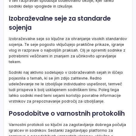
v teh razpravah spodbuja sodelovalno okolje, kjer lahko
sodniki delijo vpoglede in izkušnje.
Izobraževalne seje za standarde
sojenja
Izobraževalne seje so ključne za ohranjanje visokih standardov
sojenja. Te seje pogosto vključujejo praktične prikaze, igranje
vlog in razprave o najboljših praksah. Cilj je opremiti sodnike z
potrebnimi veščinami in znanjem za učinkovito upravljanje
tekem.
Sodniki naj aktivno sodelujejo v izobraževalnih sejah in iščejo
pojasnila o temah, ki se jim zdijo zahtevne. Redno
udeleževanje ne le izboljšuje individualno uspešnost, temveč
tudi prispeva k bolj usklajenem sodniškem timu. Poleg tega
lahko sodniki med temi sejami koristijo povratne informacije
vrstnikov za prepoznavanje področij za izboljšanje.
Posodobitve o varnostnih protokolih
Varnostni protokoli so ključni za zagotavljanje dobrega počutja
igralcev in sodnikov. Sestanki zagotavljajo platformo za