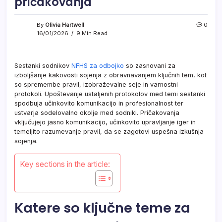
pričakovanja
By
Olivia Hartwell
0
16/01/2026
9 Min Read
Sestanki sodnikov
NFHS za odbojko
so zasnovani za
izboljšanje kakovosti sojenja z obravnavanjem ključnih tem, kot
so spremembe pravil, izobraževalne seje in varnostni
protokoli. Upoštevanje ustaljenih protokolov med temi sestanki
spodbuja učinkovito komunikacijo in profesionalnost ter
ustvarja sodelovalno okolje med sodniki. Pričakovanja
vključujejo jasno komunikacijo, učinkovito upravljanje iger in
temeljito razumevanje pravil, da se zagotovi uspešna izkušnja
sojenja.
Key sections in the article:
Katere so ključne teme za