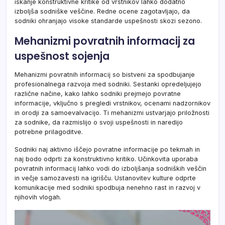
iskanje konstruktivne kritike od vrstnikov lahko dodatno
izboljša sodniške veščine. Redne ocene zagotavljajo, da
sodniki ohranjajo visoke standarde uspešnosti skozi sezono.
Mehanizmi povratnih informacij za
uspešnost sojenja
Mehanizmi povratnih informacij so bistveni za spodbujanje
profesionalnega razvoja med sodniki. Sestanki opredeljujejo
različne načine, kako lahko sodniki prejmejo povratne
informacije, vključno s pregledi vrstnikov, ocenami nadzornikov
in orodji za samoevalvacijo. Ti mehanizmi ustvarjajo priložnosti
za sodnike, da razmislijo o svoji uspešnosti in naredijo
potrebne prilagoditve.
Sodniki naj aktivno iščejo povratne informacije po tekmah in
naj bodo odprti za konstruktivno kritiko. Učinkovita uporaba
povratnih informacij lahko vodi do izboljšanja sodniških veščin
in večje samozavesti na igrišču. Ustanovitev kulture odprte
komunikacije med sodniki spodbuja nenehno rast in razvoj v
njihovih vlogah.