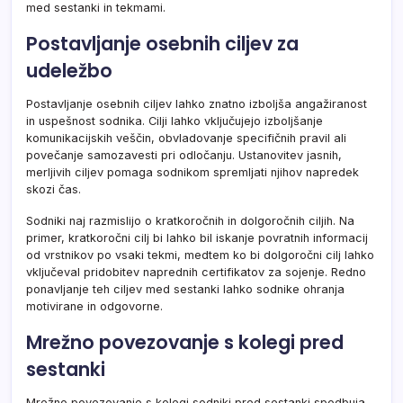
med sestanki in tekmami.
Postavljanje osebnih ciljev za
udeležbo
Postavljanje osebnih ciljev lahko znatno izboljša angažiranost
in uspešnost sodnika. Cilji lahko vključujejo izboljšanje
komunikacijskih veščin, obvladovanje specifičnih pravil ali
povečanje samozavesti pri odločanju. Ustanovitev jasnih,
merljivih ciljev pomaga sodnikom spremljati njihov napredek
skozi čas.
Sodniki naj razmislijo o kratkoročnih in dolgoročnih ciljih. Na
primer, kratkoročni cilj bi lahko bil iskanje povratnih informacij
od vrstnikov po vsaki tekmi, medtem ko bi dolgoročni cilj lahko
vključeval pridobitev naprednih certifikatov za sojenje. Redno
ponavljanje teh ciljev med sestanki lahko sodnike ohranja
motivirane in odgovorne.
Mrežno povezovanje s kolegi pred
sestanki
Mrežno povezovanje s kolegi sodniki pred sestanki spodbuja