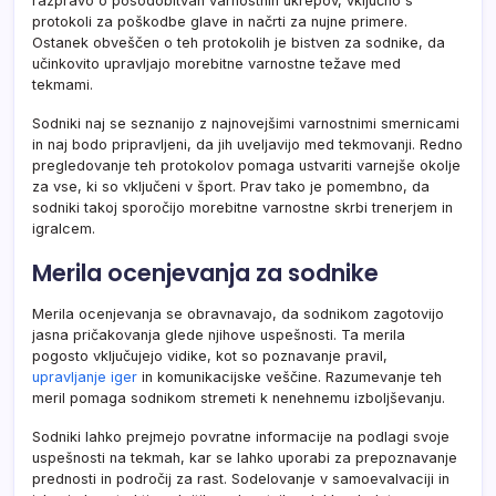
razpravo o posodobitvah varnostnih ukrepov, vključno s
protokoli za poškodbe glave in načrti za nujne primere.
Ostanek obveščen o teh protokolih je bistven za sodnike, da
učinkovito upravljajo morebitne varnostne težave med
tekmami.
Sodniki naj se seznanijo z najnovejšimi varnostnimi smernicami
in naj bodo pripravljeni, da jih uveljavijo med tekmovanji. Redno
pregledovanje teh protokolov pomaga ustvariti varnejše okolje
za vse, ki so vključeni v šport. Prav tako je pomembno, da
sodniki takoj sporočijo morebitne varnostne skrbi trenerjem in
igralcem.
Merila ocenjevanja za sodnike
Merila ocenjevanja se obravnavajo, da sodnikom zagotovijo
jasna pričakovanja glede njihove uspešnosti. Ta merila
pogosto vključujejo vidike, kot so poznavanje pravil,
upravljanje iger
in komunikacijske veščine. Razumevanje teh
meril pomaga sodnikom stremeti k nenehnemu izboljševanju.
Sodniki lahko prejmejo povratne informacije na podlagi svoje
uspešnosti na tekmah, kar se lahko uporabi za prepoznavanje
prednosti in področij za rast. Sodelovanje v samoevalvaciji in