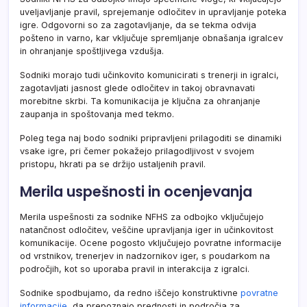
uveljavljanje pravil, sprejemanje odločitev in upravljanje poteka
igre. Odgovorni so za zagotavljanje, da se tekma odvija
pošteno in varno, kar vključuje spremljanje obnašanja igralcev
in ohranjanje spoštljivega vzdušja.
Sodniki morajo tudi učinkovito komunicirati s trenerji in igralci,
zagotavljati jasnost glede odločitev in takoj obravnavati
morebitne skrbi. Ta komunikacija je ključna za ohranjanje
zaupanja in spoštovanja med tekmo.
Poleg tega naj bodo sodniki pripravljeni prilagoditi se dinamiki
vsake igre, pri čemer pokažejo prilagodljivost v svojem
pristopu, hkrati pa se držijo ustaljenih pravil.
Merila uspešnosti in ocenjevanja
Merila uspešnosti za sodnike NFHS za odbojko vključujejo
natančnost odločitev, veščine upravljanja iger in učinkovitost
komunikacije. Ocene pogosto vključujejo povratne informacije
od vrstnikov, trenerjev in nadzornikov iger, s poudarkom na
področjih, kot so uporaba pravil in interakcija z igralci.
Sodnike spodbujamo, da redno iščejo konstruktivne
povratne
informacije
, da prepoznajo prednosti in področja za